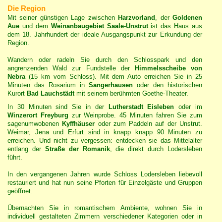
Die Region
Mit seiner günstigen Lage zwischen
Harzvorland
, der
Goldenen
Aue
und dem
Weinanbaugebiet Saale-Unstrut
ist das Haus aus
dem 18. Jahrhundert der ideale Ausgangspunkt zur Erkundung der
Region.
Wandern oder radeln Sie durch den Schlosspark und den
angrenzenden Wald zur Fundstelle der
Himmelsscheibe von
Nebra
(15 km vom Schloss). Mit dem Auto erreichen Sie in 25
Minuten das Rosarium in
Sangerhausen
oder den historischen
Kurort
Bad Lauchstädt
mit seinem berühmten Goethe-Theater.
In 30 Minuten sind Sie in der
Lutherstadt Eisleben
oder im
Winzerort Freyburg
zur Weinprobe. 45 Minuten fahren Sie zum
sagenumwobenen
Kyffhäuser
oder zum Paddeln auf der Unstrut.
Weimar, Jena und Erfurt sind in knapp knapp 90 Minuten zu
erreichen. Und nicht zu vergessen: entdecken sie das Mittelalter
entlang der
Straße der Romanik
, die direkt durch Lodersleben
führt.
In den vergangenen Jahren wurde Schloss Lodersleben liebevoll
restauriert und hat nun seine Pforten für Einzelgäste und Gruppen
geöffnet.
Übernachten Sie in romantischem Ambiente, wohnen Sie in
individuell gestalteten Zimmern verschiedener Kategorien oder in